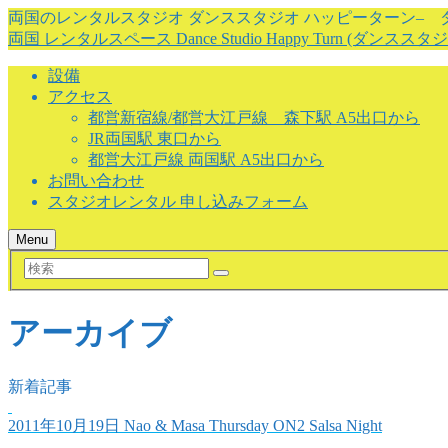
両国のレンタルスタジオ ダンススタジオ ハッピーターン–
両国 レンタルスペース Dance Studio Happy Turn (ダンス
設備
アクセス
都営新宿線/都営大江戸線 森下駅 A5出口から
JR両国駅 東口から
都営大江戸線 両国駅 A5出口から
お問い合わせ
スタジオレンタル 申し込みフォーム
Menu
検
索
アーカイブ
新着記事
2011年10月19日
Nao & Masa Thursday ON2 Salsa Night