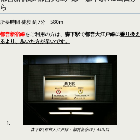
ら
所要時間 徒歩 約7分 580m
都営新宿線
をご利用の方は、
森下駅
で
都営大江戸線に
乗り換え
るより、歩いた方が早いです。
森下駅(都営大江戸線・都営新宿線）A5出口