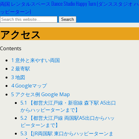
両国 レンタルスペース Dance Studio Happy Turn (ダンススタジオ ハ
ッピーターン)
アクセス
Contents
1
意外と来やすい両国
2
最寄駅
3
地図
4
Googleマップ
5
アクセス例 Google Map
5.1
【都営大江戸線・新宿線 森下駅 A5出口
からハッピーターンまで】
5.2
【都営大江戸線 両国駅A5出口からハッ
ピーターンまで】
5.3
【JR両国駅 東口からハッピーターンま