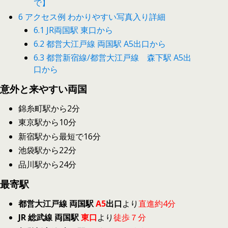
で】
6
アクセス例 わかりやすい写真入り詳細
6.1
JR両国駅 東口から
6.2
都営大江戸線 両国駅 A5出口から
6.3
都営新宿線/都営大江戸線 森下駅 A5出
口から
意外と来やすい両国
錦糸町駅から2分
東京駅から10分
新宿駅から最短で16分
池袋駅から22分
品川駅から24分
最寄駅
都営大江戸線 両国駅
A5
出口
より
直進約4分
JR 総武線 両国駅
東口
より
徒歩７分