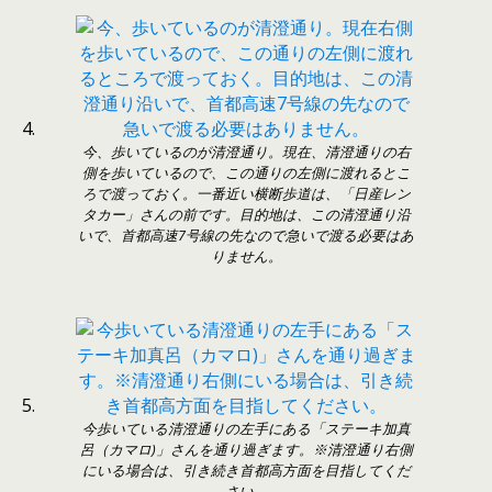
今、歩いているのが清澄通り。現在、清澄通りの右
側を歩いているので、この通りの左側に渡れるとこ
ろで渡っておく。一番近い横断歩道は、「日産レン
タカー」さんの前です。目的地は、この清澄通り沿
いで、首都高速7号線の先なので急いで渡る必要はあ
りません。
今歩いている清澄通りの左手にある「ステーキ加真
呂（カマロ)」さんを通り過ぎます。※清澄通り右側
にいる場合は、引き続き首都高方面を目指してくだ
さい。