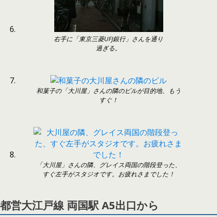
右手に「東京三菱UFJ銀行」さんを通り
過ぎる。
和菓子の「大川屋」さんの隣のビルが目的地、もう
すぐ！
「大川屋」さんの隣、グレイス両国の階段登った、
すぐ左手がスタジオです。お疲れさまでした！
都営大江戸線 両国駅 A5出口から