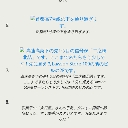
首都高7号線の下を通り過ぎます。
高速高架下の先1つ目の信号が「二之橋北詰」です。
ここまで来たらもう少しです！先に見えるLawson
Store(ローソンストア) 100の隣のビルの2Fです。
和菓子の「大川屋」さんの手前、グレイス両国の階
段登った、すぐ左手がスタジオです。お疲れさまで
した！