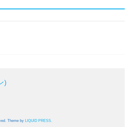
ン)
rved.
Theme by
LIQUID PRESS
.