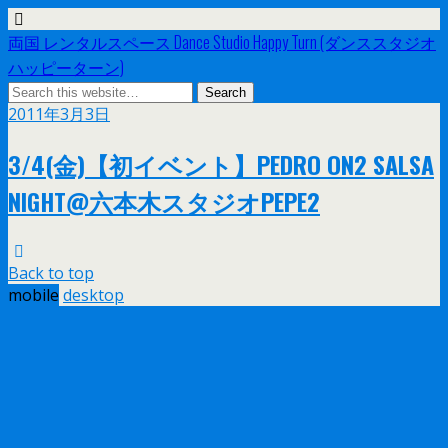
両国 レンタルスペース Dance Studio Happy Turn (ダンススタジオ
ハッピーターン)
2011年3月3日
3/4(金)【初イベント】PEDRO ON2 SALSA
NIGHT@六本木スタジオPEPE2
Back to top
mobile
desktop