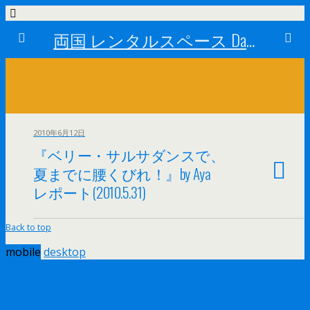
両国 レンタルスペース Dance Studio Happy Turn (ダンススタジオ ハッピーターン)
2010年6月12日
『ベリー・サルサダンスで、
夏までに腰くびれ！』by Aya
レポート(2010.5.31)
Back to top
mobile
desktop