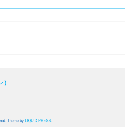
ン)
rved.
Theme by
LIQUID PRESS
.